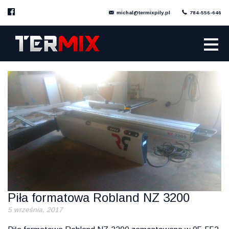
michal@termixpily.pl
784-556-646
Piła formatowa Robland NZ 3200
5 września, 2017